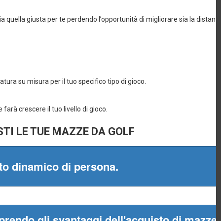
Il materiale elasticizzato in 4
direzioni migliora la mobilità
Il fattore UPF 50+ protegge la pelle
dai raggi solari dannosi
Pattina a 4 bottoni con design dal
profilo basso rinnovato
Orlo sagomato per una copertura
ottimale
Odor control technology
95% poliestere/5% elastan
Attillato:
Vestibilità essenziale, non
troppo aderente né troppo larga.
Lavare a freddo in lavatrice con
colori simili