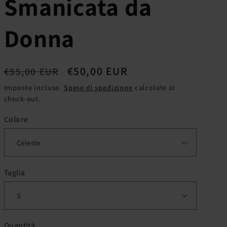
Smanicata da
g
e
Donna
o
g
Prezzo
Prezzo
€50,00 EUR
€55,00 EUR
r
di
scontato
Imposte incluse.
Spese di spedizione
calcolate al
check-out.
listino
a
f
Colore
i
c
Taglia
a
Quantità
Quantità