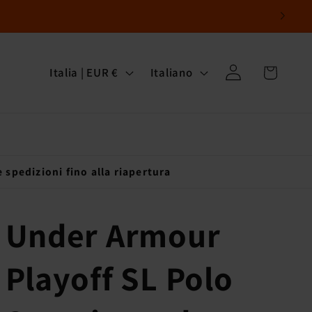
P
L
Carrello
Accedi
Italia | EUR €
Italiano
a
i
e
n
s
g
e
u
 spedizioni fino alla riapertura
/
a
A
Under Armour
r
Playoff SL Polo
e
a