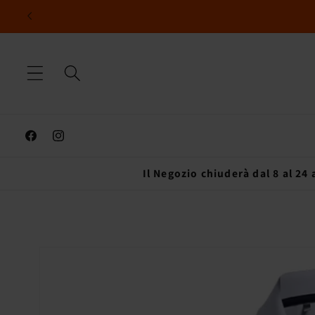
Vai
direttamente
ai contenuti
Facebook
Instagram
Il Negozio chiuderà dal 8 al 24
Passa alle
informazioni
sul prodotto