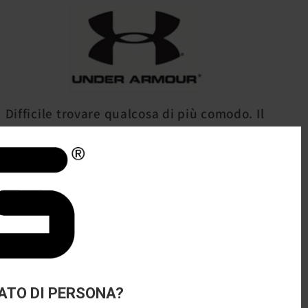
Difficile trovare qualcosa di più comodo. Il
tessuto super elasticizzato segue i tuoi
movimenti in perfetta sintonia, per la
massima libertà di movimento sul campo.
Il morbido tessuto antistrappo e
antipilling è estremamente leggero e
traspirante
Il materiale assorbe il sudore e si
asciuga molto velocemente