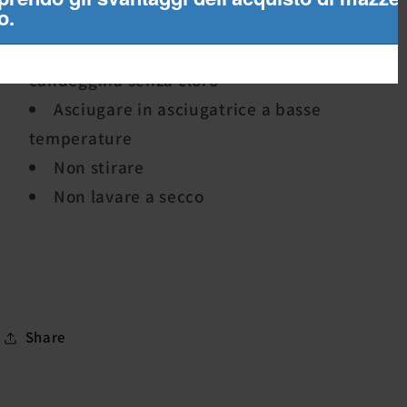
Non utilizzare ammorbidenti
Se necessario, utilizzare solo
candeggina senza cloro
Asciugare in asciugatrice a basse
temperature
Non stirare
Non lavare a secco
Share