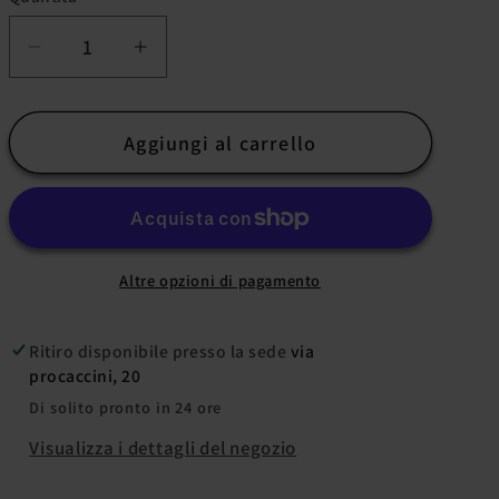
Diminuisci
Aumenta
quantità
quantità
per
per
Aggiungi al carrello
Under
Under
Armour
Armour
Playoff
Playoff
SL
SL
Polo
Polo
Altre opzioni di pagamento
Smanicata
Smanicata
da
da
Donna
Donna
Ritiro disponibile presso la sede
via
procaccini, 20
Di solito pronto in 24 ore
Visualizza i dettagli del negozio