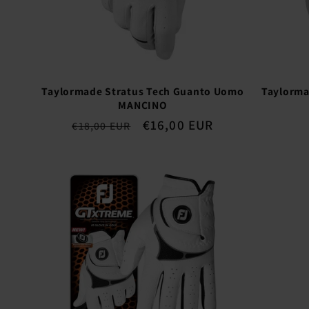
n
e
Taylormade Stratus Tech Guanto Uomo
Taylorma
:
MANCINO
Prezzo
Prezzo
€16,00 EUR
€18,00 EUR
di
scontato
listino