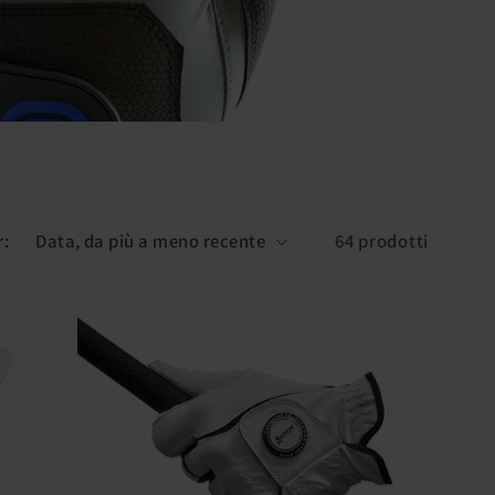
g
e
o
g
r
a
r:
64 prodotti
f
i
c
a