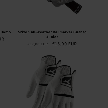
a Uomo
Srixon All-Weather Ballmarker Guanto
Junior
UR
Prezzo
Prezzo
€15,00 EUR
€17,00 EUR
di
scontato
listino