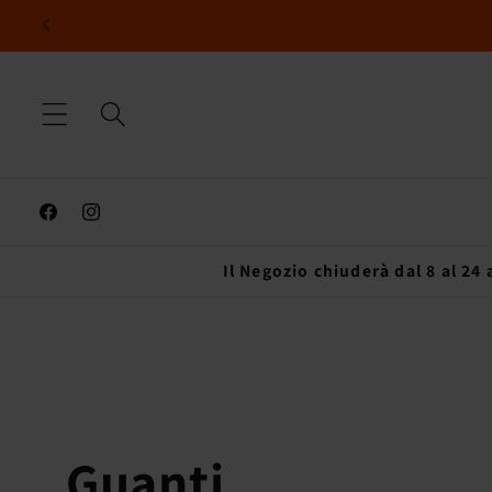
Vai
direttamente
ai contenuti
Facebook
Instagram
Il Negozio chiuderà dal 8 al 24
C
Guanti