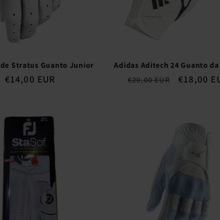
de Stratus Guanto Junior
Adidas Aditech 24 Guanto d
Prezzo
€14,00 EUR
Prezzo
Prezzo
€18,00 E
€20,00 EUR
di
di
scontato
listino
listino