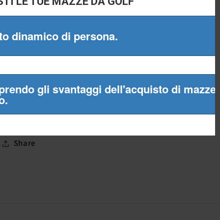
Tomaia sintetica di facile
manutenzione
Design ispirato al tour
1 anno di garanzia
sull'impermeabilità
Share