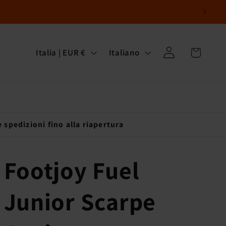
P
L
Carrello
Accedi
Italia | EUR €
Italiano
a
i
e
n
s
g
e
u
 spedizioni fino alla riapertura
/
a
A
Footjoy Fuel
r
Junior Scarpe
e
a