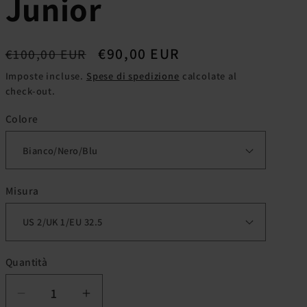
Junior
g
e
Prezzo
Prezzo
€90,00 EUR
€100,00 EUR
o
di
scontato
Imposte incluse.
Spese di spedizione
calcolate al
g
check-out.
listino
r
Colore
a
f
i
Misura
c
a
Quantità
Quantità
Diminuisci
Aumenta