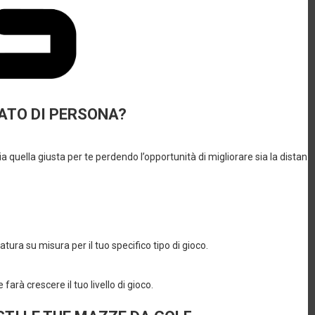
LA PRIMA CALZATA PERFETTA
Le scarpe da golf per ragazzi FootJoy
offrono ai giovani golfisti comfort e
prestazioni avanzate per iniziare con il
piede giusto.
CARATTERISTICHE &
BENEFICI
La prima scarpa da golf ideale