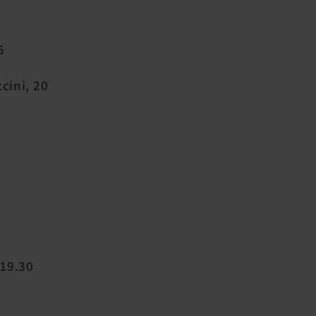
5
cini, 20
 19.30