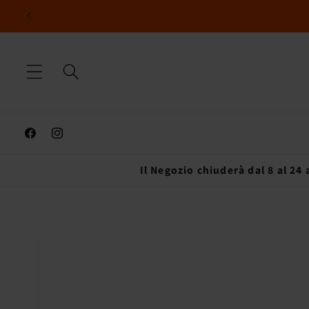
Vai
direttamente
ai contenuti
Facebook
Instagram
Il Negozio chiuderà dal 8 al 24
Passa alle
informazioni
sul prodotto