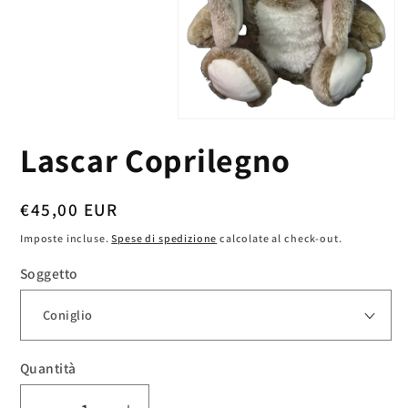
Apri
contenuti
Lascar Coprilegno
multimediali
1
in
finestra
Prezzo
€45,00 EUR
modale
di
Imposte incluse.
Spese di spedizione
calcolate al check-out.
listino
Soggetto
Quantità
Quantità