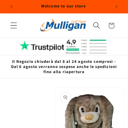
Vai
egozio
Welcome to our store
direttamente
ai contenuti
Carrello
Il Negozio chiuderà dal 8 al 24 agosto compresi -
Dal 6 agosto verranno sospese anche le spedizioni
fino alla riapertura
Passa alle
informazioni
sul prodotto