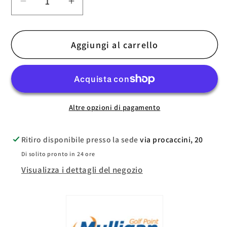
Diminuisci
Aumenta
quantità
quantità
per
per
Aggiungi al carrello
Lascar
Lascar
Coprilegno
Coprilegno
Altre opzioni di pagamento
Ritiro disponibile presso la sede
via procaccini, 20
Di solito pronto in 24 ore
Visualizza i dettagli del negozio