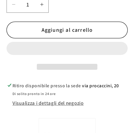
Diminuisci
Aumenta
quantità
quantità
per
per
Aggiungi al carrello
Cobra
Cobra
StormGrip
StormGrip
Rain
Rain
Guanti
Guanti
da
da
Uomo
Uomo
Ritiro disponibile presso la sede
via procaccini, 20
Di solito pronto in 24 ore
Visualizza i dettagli del negozio