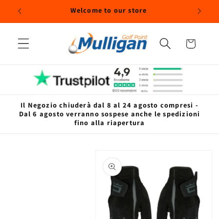
Vai
egozio
Welcome to our store
direttamente
ai contenuti
Carrello
Il Negozio chiuderà dal 8 al 24 agosto compresi -
Dal 6 agosto verranno sospese anche le spedizioni
fino alla riapertura
Passa alle
informazioni
sul prodotto