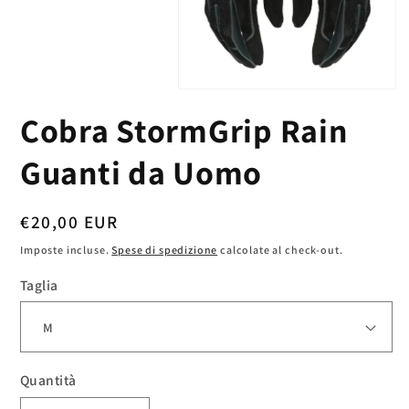
Apri
contenuti
Cobra StormGrip Rain
multimediali
1
in
Guanti da Uomo
finestra
modale
Prezzo
€20,00 EUR
di
Imposte incluse.
Spese di spedizione
calcolate al check-out.
listino
Taglia
Quantità
Quantità